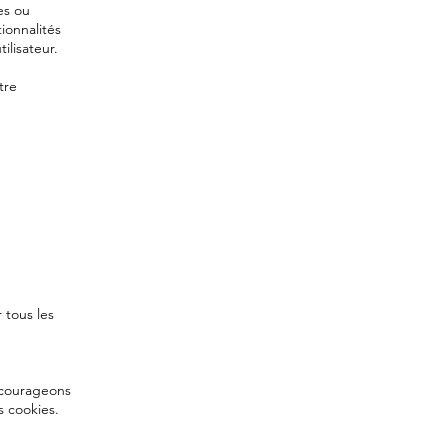
es ou
ionnalités
ilisateur.
tre
 tous les
ncourageons
s cookies.