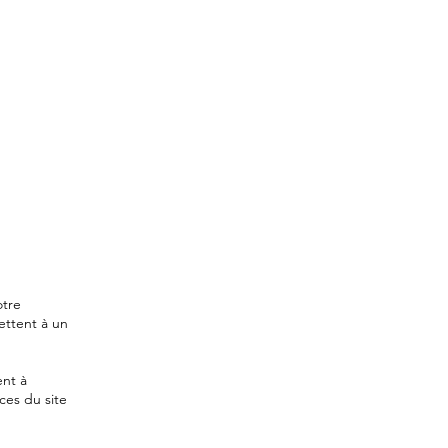
otre
ettent à un
ent à
ces du site