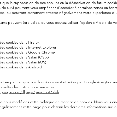
er que la suppression de nos cookies ou la désactivation de futurs cooki
 de suivi pourront vous empêcher d'accéder à certaines zones ou fonct
ces, ou pourront autrement affecter négativement votre expérience d'ut
vants peuvent être utiles, ou vous pouvez utiliser l'option « Aide » de vo
es cookies dans Firefox
es cookies dans Internet Explorer
des cookies dans Google Chrome
es cookies dans Safari (OS X)
es cookies dans Safari (iOS)
des cookies dans Android
 et empêcher que vos données soient utilisées par Google Analytics sur
onsultez les instructions suivantes :
ls.google.com/dlpage/gaoptout?hl=fr
ue nous modifiions cette politique en matière de cookies. Nous vous e
régulièrement cette page pour obtenir les dernières informations sur le