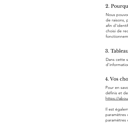
2. Pourqu
Nous pouvons
de raisons, 
afin d'identi
choisi de re
fonctionneme
3. Tableau
Dans cette s
d'informati
4. Vos cho
Pour en savo
définis et d
https://abou
Il est égale
paramètres 
paramètres d