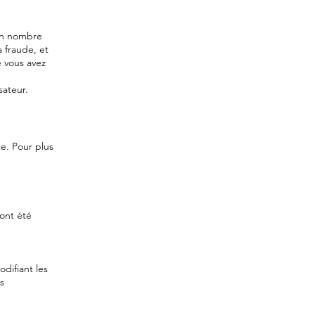
ain nombre
a fraude, et
e vous avez
sateur.
te. Pour plus
 ont été
difiant les
s