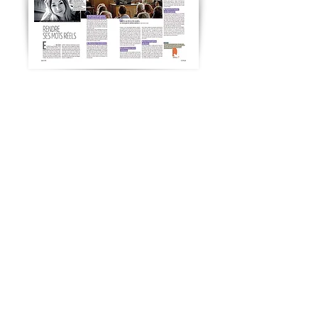
Rhône FM | Chronique de Sophie Michaud
RTS | Lettre aux aînés lue par Manuella Maury
(à 16 min. 20)